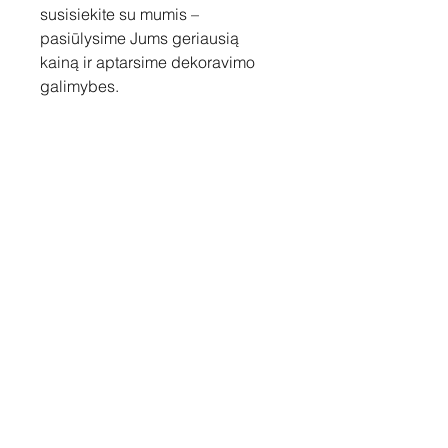
susisiekite su mumis –
pasiūlysime Jums geriausią
kainą ir aptarsime dekoravimo
galimybes.
Susisiekite
Tel: +37060158838
info@loftasprint.lt
Užsisakykite naujienlaiškį ir
sužinokite naujienas pirmi!
Užsisakyti dabar