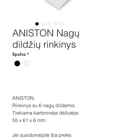
ANISTON Nagų
dildžių rinkinys
Spalva
*
Pirkti
ANISTON.
Rinkinys su 6 nagų dildėmis.
Tiekiama kartoninėje dėžutėje.
55 x 61 x 6 mm.
Jei susidomėjote šia preke,