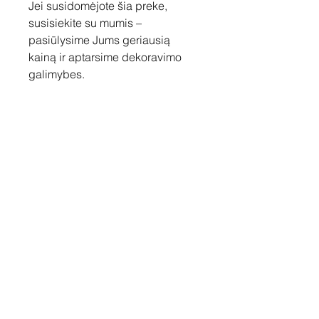
Jei susidomėjote šia preke,
susisiekite su mumis –
pasiūlysime Jums geriausią
kainą ir aptarsime dekoravimo
galimybes.
Susisiekite
Tel: +37060158838
info@loftasprint.lt
Užsisakykite naujienlaiškį ir
sužinokite naujienas pirmi!
Užsisakyti dabar