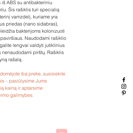
s iš ABS su antibakteriniu
u. Šis rašiklis turi specialią
terinį vamzdelį, kuriame yra
us priedas (nano sidabras),
eleidžia bakterijoms kolonizuoti
o paviršiaus. Naudodami rašiklio
galite lengvai valdyti jutiklinius
 nenaudodami pirštų. Rašiklis
lyną rašalą.
idomėjote šia preke, susisiekite
is – pasiūlysime Jums
ią kainą ir aptarsime
vimo galimybes.