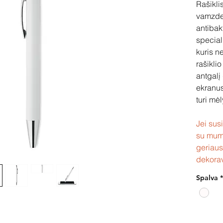
Rašikli
vamzdeli
antibak
special
kuris n
rašikli
antgalį 
ekranus
turi mė
Jei sus
su mum
geriaus
dekora
Spalva
*