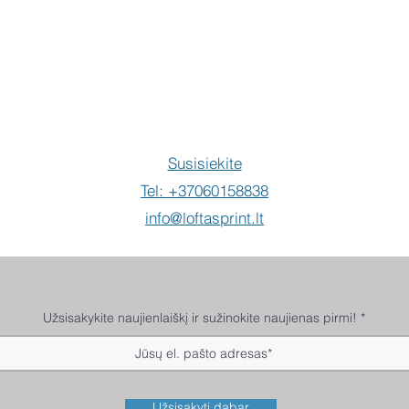
Pir
Susisiekite
Tel: +37060158838
info@loftasprint.lt
Užsisakykite naujienlaiškį ir sužinokite naujienas pirmi!
Užsisakyti dabar