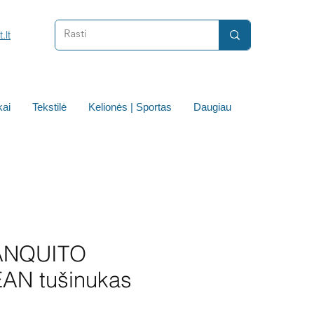
.lt
ai
Tekstilė
Kelionės | Sportas
Daugiau
ANQUITO
AN tušinukas