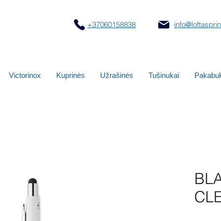
+37060158838
info@loftasprint
Victorinox
Kuprinės
Užrašinės
Tušinukai
Pakabuk
BL
CLE