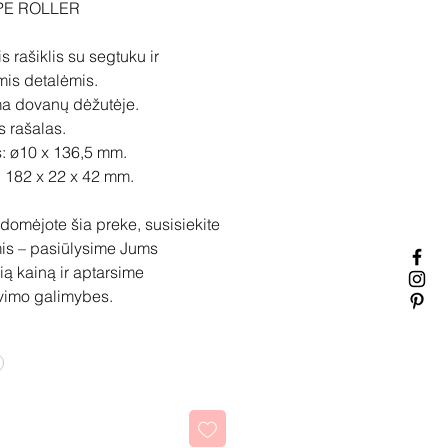
PE ROLLER
s rašiklis su segtuku ir
mis detalėmis.
ma dovanų dėžutėje.
 rašalas.
s: ø10 x 136,5 mm.
 182 x 22 x 42 mm.
idomėjote šia preke, susisiekite
is – pasiūlysime Jums
ią kainą ir aptarsime
vimo galimybes.
kti