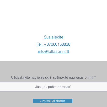
Susisiekite
Tel: +37060158838
info@loftasprint.lt
Užsisakykite naujienlaiškį ir sužinokite naujienas pirmi!
Užsisakyti dabar