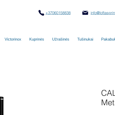
+37060158838
info@loftasprint
Victorinox
Kuprinės
Užrašinės
Tušinukai
Pakabuk
CA
Meta