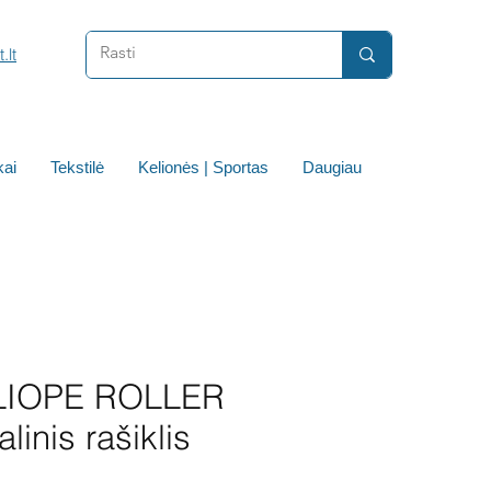
.lt
ai
Tekstilė
Kelionės | Sportas
Daugiau
LIOPE ROLLER
linis rašiklis