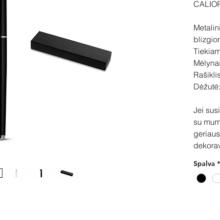
CALIO
Metalini
blizgio
Tiekia
Mėlynas
Rašikli
Dėžutė:
Jei sus
su mum
geriaus
dekora
Spalva
*
Pir