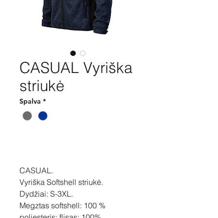
CASUAL Vyriška
striukė
Spalva
*
Pirkti
CASUAL.
Vyriška Softshell striukė.
Dydžiai: S-3XL.
Megztas softshell: 100 %
poliesteris; flisas: 100%