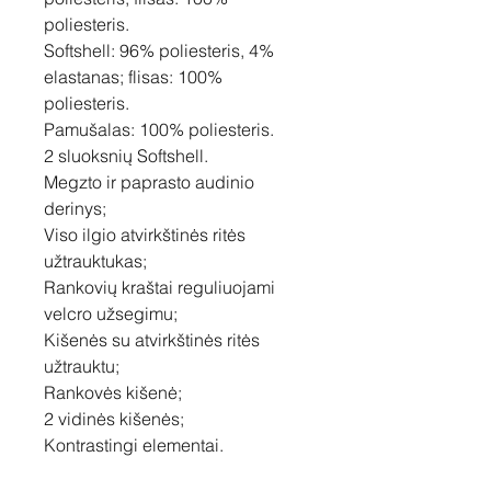
poliesteris.
Softshell: 96% poliesteris, 4%
elastanas; flisas: 100%
poliesteris.
Pamušalas: 100% poliesteris.
2 sluoksnių Softshell.
Megzto ir paprasto audinio
derinys;
Viso ilgio atvirkštinės ritės
užtrauktukas;
Rankovių kraštai reguliuojami
velcro užsegimu;
Kišenės su atvirkštinės ritės
užtrauktu;
Rankovės kišenė;
2 vidinės kišenės;
Kontrastingi elementai.