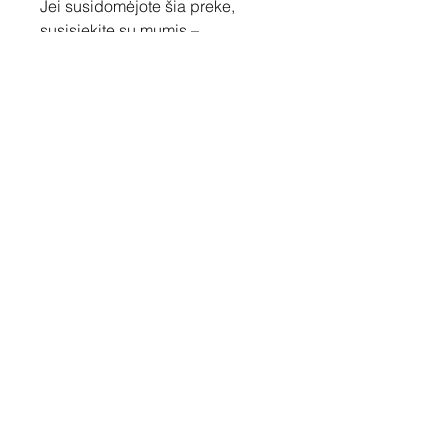
Jei susidomėjote šia preke,
susisiekite su mumis –
pasiūlysime Jums geriausią
kainą ir aptarsime dekoravimo
galimybes.
Susisiekite
Tel: +37060158838
info@loftasprint.lt
Užsisakykite naujienlaiškį ir
sužinokite naujienas pirmi!
Užsisakyti dabar