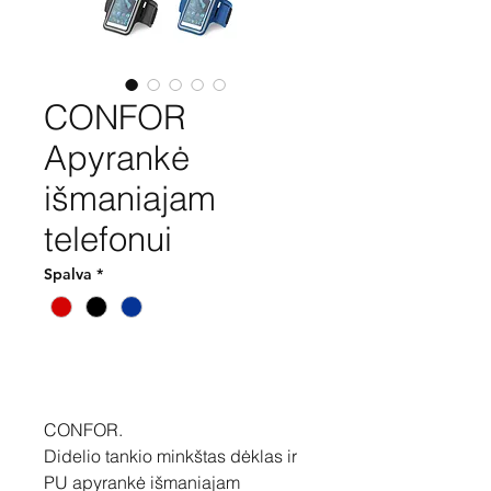
CONFOR
Apyrankė
išmaniajam
telefonui
Spalva
*
Pirkti
CONFOR.
Didelio tankio minkštas dėklas ir
PU apyrankė išmaniajam