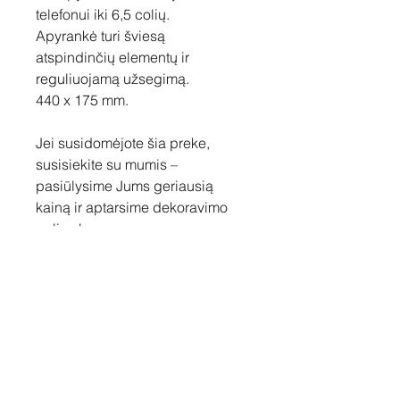
telefonui iki 6,5 colių.
Apyrankė turi šviesą
atspindinčių elementų ir
reguliuojamą užsegimą.
440 x 175 mm.
Jei susidomėjote šia preke,
susisiekite su mumis –
pasiūlysime Jums geriausią
kainą ir aptarsime dekoravimo
galimybes.
Susisiekite
Tel: +37060158838
info@loftasprint.lt