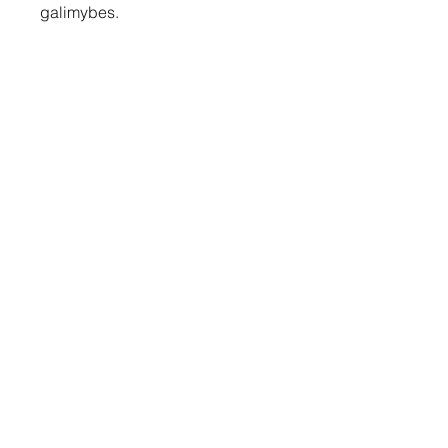
galimybes.
Susisiekite
Tel: +37060158838
info@loftasprint.lt
Užsisakykite naujienlaiškį ir
sužinokite naujienas pirmi!
Užsisakyti dabar
© 2026 Loftas print