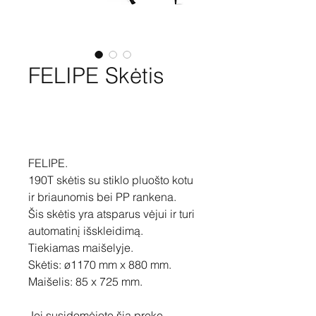
FELIPE Skėtis
Pirkti
FELIPE.
190T skėtis su stiklo pluošto kotu
ir briaunomis bei PP rankena.
Šis skėtis yra atsparus vėjui ir turi
automatinį išskleidimą.
Tiekiamas maišelyje.
Skėtis: ø1170 mm x 880 mm.
Maišelis: 85 x 725 mm.
Jei susidomėjote šia preke,