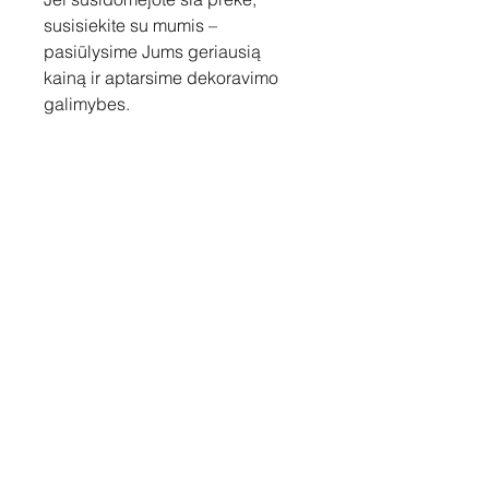
susisiekite su mumis –
pasiūlysime Jums geriausią
kainą ir aptarsime dekoravimo
galimybes.
Susisiekite
Tel: +37060158838
info@loftasprint.lt
Užsisakykite naujienlaiškį ir
sužinokite naujienas pirmi!
Užsisakyti dabar