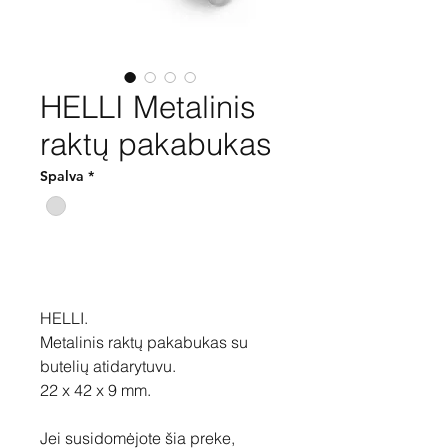
HELLI Metalinis
raktų pakabukas
Spalva
*
Pirkti
HELLI.
Metalinis raktų pakabukas su
butelių atidarytuvu.
22 x 42 x 9 mm.
Jei susidomėjote šia preke,