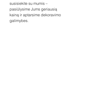
susisiekite su mumis –
pasiūlysime Jums geriausią
kainą ir aptarsime dekoravimo
galimybes.
Susisiekite
Tel: +37060158838
info@loftasprint.lt
Užsisakykite naujienlaiškį ir
sužinokite naujienas pirmi!
Užsisakyti dabar