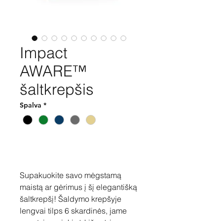
Impact
AWARE™
šaltkrepšis
Spalva
*
Pirkti
Supakuokite savo mėgstamą
maistą ar gėrimus į šį elegantišką
šaltkrepšį! Šaldymo krepšyje
lengvai tilps 6 skardinės, jame