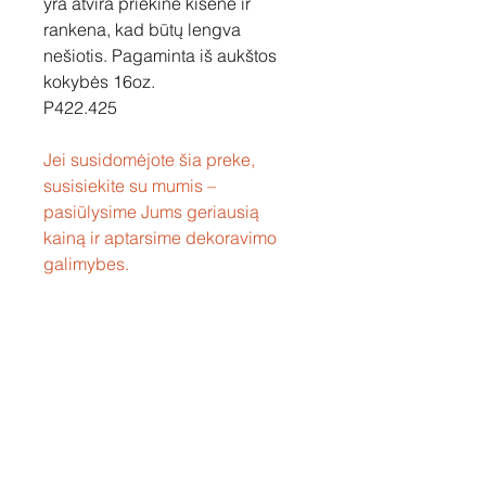
yra atvira priekinė kišenė ir
rankena, kad būtų lengva
nešiotis. Pagaminta iš aukštos
kokybės 16oz.
P422.425
Jei susidomėjote šia preke,
susisiekite su mumis –
pasiūlysime Jums geriausią
kainą ir aptarsime dekoravimo
galimybes.
Susisiekite
Tel: +37060158838
info@loftasprint.lt