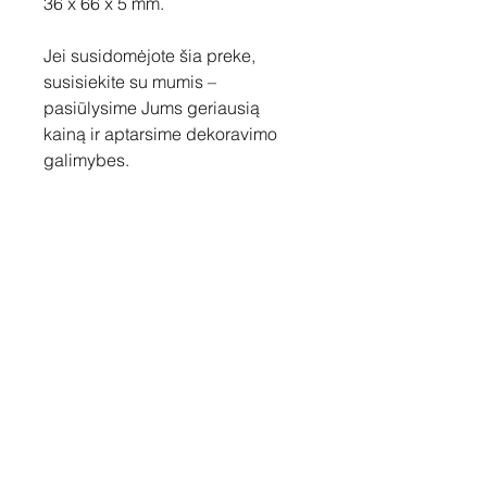
36 x 66 x 5 mm.
Jei susidomėjote šia preke,
susisiekite su mumis –
pasiūlysime Jums geriausią
kainą ir aptarsime dekoravimo
galimybes.
Susisiekite
Tel: +37060158838
info@loftasprint.lt
Užsisakykite naujienlaiškį ir
sužinokite naujienas pirmi!