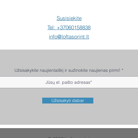
Susisiekite
Tel: +37060158838
info@loftasprint.lt
Užsisakykite naujienlaiškį ir sužinokite naujienas pirmi!
Užsisakyti dabar