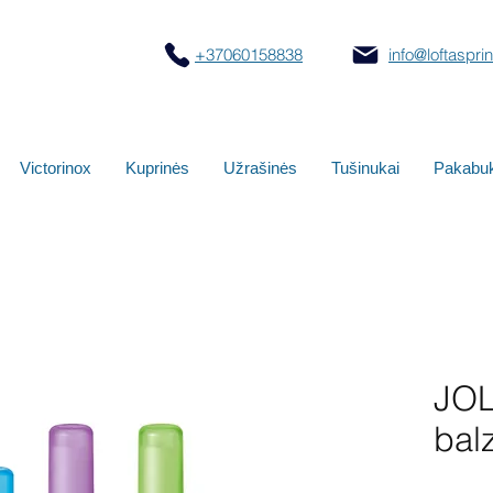
+37060158838
info@loftasprint
Victorinox
Kuprinės
Užrašinės
Tušinukai
Pakabuk
JOL
bal