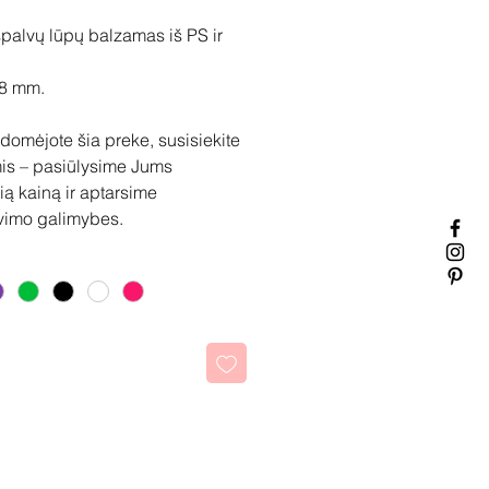
 spalvų lūpų balzamas iš PS ir
68 mm.
idomėjote šia preke, susisiekite
is – pasiūlysime Jums
ią kainą ir aptarsime
vimo galimybes.
kti