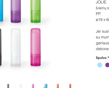
JOLIE.
Įvairių
PP.
ø19 x 
Jei sus
su mum
geriaus
dekora
Spalva
*
Pir