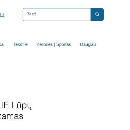
.lt
ai
Tekstilė
Kelionės | Sportas
Daugiau
IE Lūpų
zamas