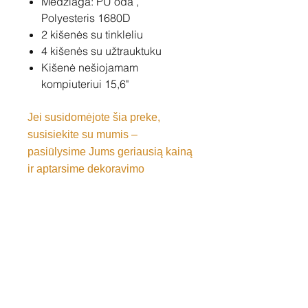
Medžiaga: PU oda ,
Polyesteris 1680D
2 kišenės su tinkleliu
4 kišenės su užtrauktuku
Kišenė nešiojamam
kompiuteriui 15,6"
Jei susidomėjote šia preke,
susisiekite su mumis –
pasiūlysime Jums geriausią kainą
ir aptarsime dekoravimo
galimybes.
Susisiekite
Tel: +37060158838
info@loftasprint.lt