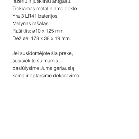
lazeriu ir jutikliniu antgaliu.
Tiekiamas metaliniame dėkle.
Yra 3 LR41 baterijos.
Mėlynas rašalas.
Rašiklis: ø10 x 125 mm.
Dėžutė: 178 x 38 x 19 mm.
Jei susidomėjote šia preke,
susisiekite su mumis –
pasiūlysime Jums geriausią
kainą ir aptarsime dekoravimo
galimybes.
Susisiekite
Tel: +37060158838
info@loftasprint.lt