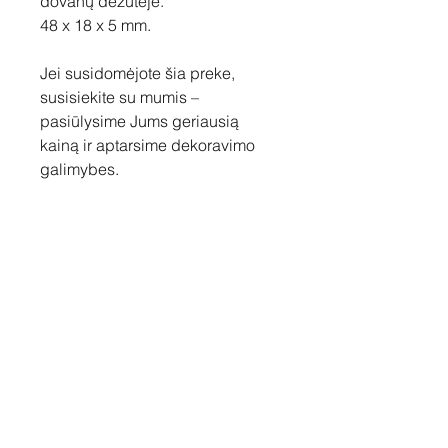
dovanų dėžutėje.
48 x 18 x 5 mm.
Jei susidomėjote šia preke,
susisiekite su mumis –
pasiūlysime Jums geriausią
kainą ir aptarsime dekoravimo
galimybes.
Susisiekite
Tel: +37060158838
info@loftasprint.lt
Užsisakykite naujienlaiškį ir
sužinokite naujienas pirmi!