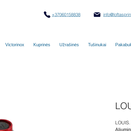
+37060158838
info@loftasprint
Victorinox
Kuprinės
Užrašinės
Tušinukai
Pakabuk
LOU
LOUIS.
Aliumin