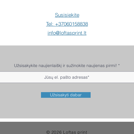
Susisiekite
Tel: +37060158838
info@loftasprint.lt
Užsisakykite naujienlaiškį ir sužinokite naujienas pirmi!
Užsisakyti dabar
© 2026 Loftas print