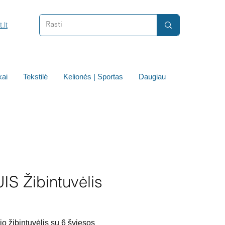
.lt
ai
Tekstilė
Kelionės | Sportas
Daugiau
IS Žibintuvėlis
io žibintuvėlis su 6 šviesos