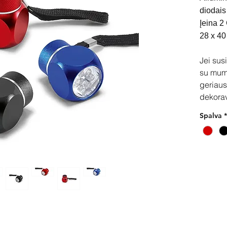
diodais
Įeina 2
28 x 40
Jei sus
su mum
geriaus
dekora
Spalva
*
Pir