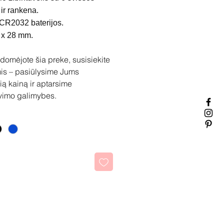
 ir rankena.
 CR2032 baterijos.
 x 28 mm.
idomėjote šia preke, susisiekite
is – pasiūlysime Jums
ią kainą ir aptarsime
vimo galimybes.
kti