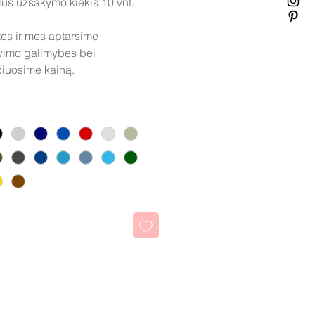
us užsakymo kiekis 10 vnt.
tės ir mes aptarsime
vimo galimybes bei
iuosime kainą.
kti