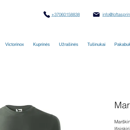
+37060158838
info@loftasprint
Victorinox
Kuprinės
Užrašinės
Tušinukai
Pakabuk
Mar
Marškin
Išsiskir