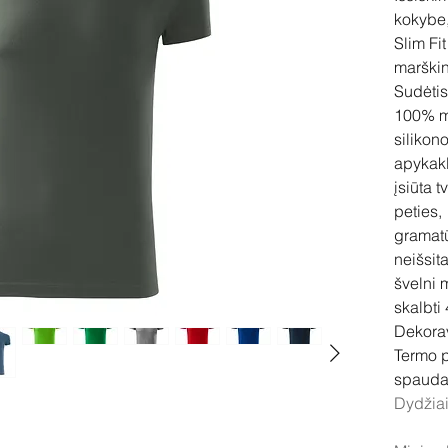
kokybe
Slim Fit
marškin
Sudėti
100% m
silikon
apykakl
įsiūta t
peties,
gramat
neišsit
švelni 
skalbti
Dekora
Termo p
spauda,
Dydžiai: 