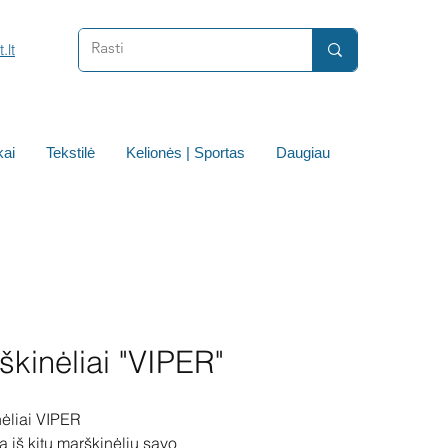
.lt
ai
Tekstilė
Kelionės | Sportas
Daugiau
škinėliai "VIPER"
ėliai VIPER
ia iš kitų marškinėlių savo