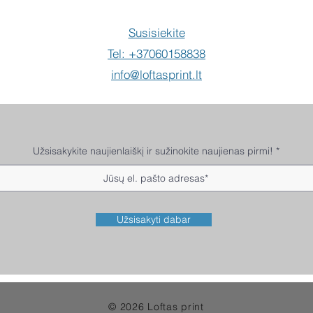
Susisiekite
Tel: +37060158838
info@loftasprint.lt
Užsisakykite naujienlaiškį ir sužinokite naujienas pirmi!
Užsisakyti dabar
© 2026 Loftas print