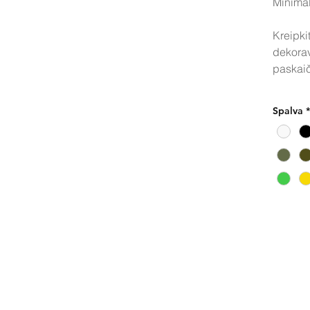
Minimal
Kreipki
dekora
paskaič
Spalva
*
Pir