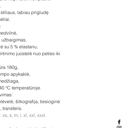
,
 stiliaus, labiau prigludę
ėliai.
s:
edvilnė,
o užbaigimas,
ė su 5 % elastanu,
virtinimo juostelė nuo peties iki
ūra 180g,
ampo apykaklė,
medžiaga,
 40 °C temperatūroje.
vimas:
lėvelė, šilkografija, tiesioginė
 transferis.
xs, s, m, l, xl, xxl, xxxl.