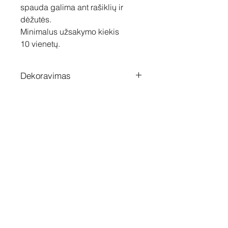
spauda galima ant rašiklių ir
dėžutės.
Minimalus užsakymo kiekis
10 vienetų.
Dekoravimas
UV spauda arba Graviravimas
lazeriu
Susisiekite
Tel: +37060158838
info@loftasprint.lt
Užsisakykite naujienlaiškį ir
sužinokite naujienas pirmi!