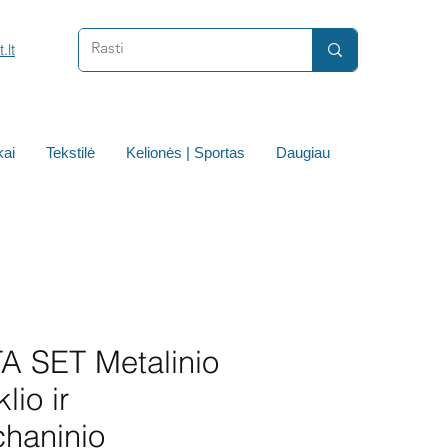
.lt
ai
Tekstilė
Kelionės | Sportas
Daugiau
A SET Metalinio
klio ir
haninio