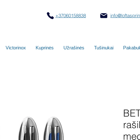
+37060158838
info@loftasprint
Victorinox
Kuprinės
Užrašinės
Tušinukai
Pakabuk
BET
raši
mec