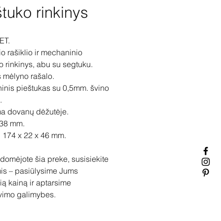
štuko rinkinys
ET.
io rašiklio ir mechaninio
o rinkinys, abu su segtuku.
s mėlyno rašalo.
nis pieštukas su 0,5mm. švino
.
ma dovanų dėžutėje.
138 mm.
 174 x 22 x 46 mm.
idomėjote šia preke, susisiekite
is – pasiūlysime Jums
ią kainą ir aptarsime
vimo galimybes.