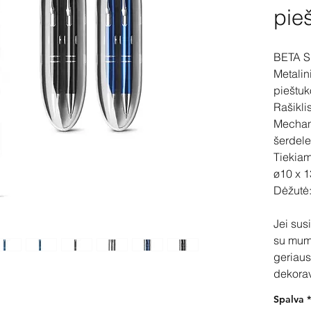
pie
BETA S
Metalin
pieštuk
Rašikli
Mechani
šerdele
Tiekia
ø10 x 
Dėžutė:
Jei sus
su mum
geriaus
dekora
Spalva
*