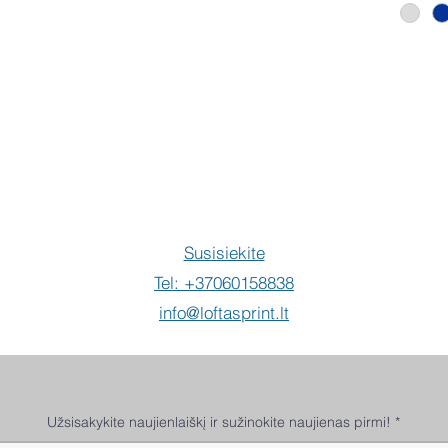
Pir
Susisiekite
Tel: +37060158838
info@loftasprint.lt
Užsisakykite naujienlaiškį ir sužinokite naujienas pirmi!