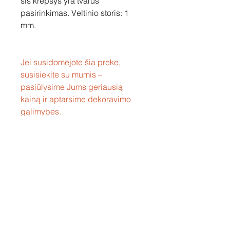
šis krepšys yra tvarus
pasirinkimas. Veltinio storis: 1
mm.
Jei susidomėjote šia preke,
susisiekite su mumis –
pasiūlysime Jums geriausią
kainą ir aptarsime dekoravimo
galimybes.
Susisiekite
Tel: +37060158838
info@loftasprint.lt
Užsisakykite naujienlaiškį ir