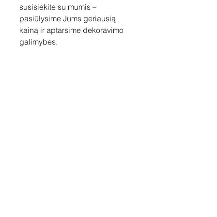
susisiekite su mumis –
pasiūlysime Jums geriausią
kainą ir aptarsime dekoravimo
galimybes.
Susisiekite
Tel: +37060158838
info@loftasprint.lt
Užsisakykite naujienlaiškį ir
sužinokite naujienas pirmi!
Užsisakyti dabar