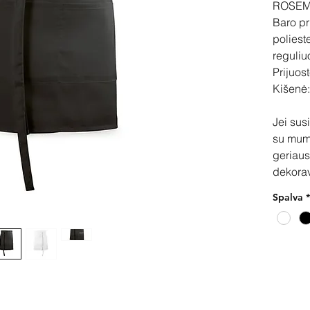
ROSEM
Baro pr
poliest
reguliu
Prijuos
Kišenė:
Jei sus
su mum
geriaus
dekora
Spalva
*
Pir