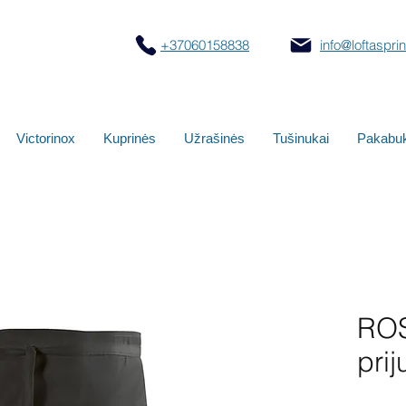
+37060158838
info@loftasprint
Victorinox
Kuprinės
Užrašinės
Tušinukai
Pakabuk
RO
prij