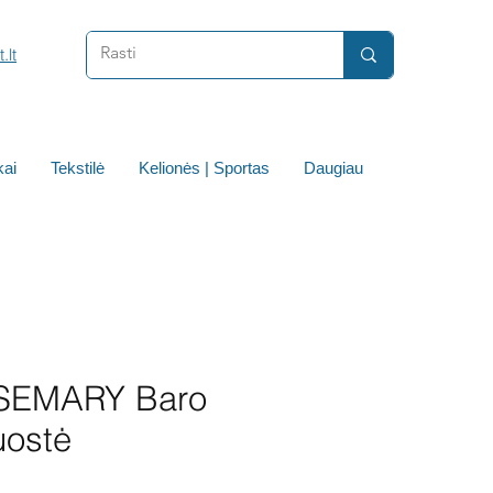
.lt
ai
Tekstilė
Kelionės | Sportas
Daugiau
SEMARY Baro
uostė