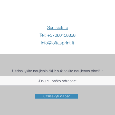
Susisiekite
Tel: +37060158838
info@loftasprint.lt
Užsisakykite naujienlaiškį ir sužinokite naujienas pirmi!
Užsisakyti dabar