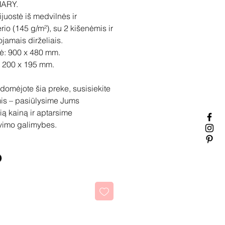
ARY.
ijuostė iš medvilnės ir
erio (145 g/m²), su 2 kišenėmis ir
ojamais dirželiais.
tė: 900 x 480 mm.
 200 x 195 mm.
idomėjote šia preke, susisiekite
is – pasiūlysime Jums
ią kainą ir aptarsime
vimo galimybes.
kti