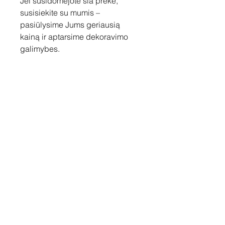
Jei susidomėjote šia preke,
susisiekite su mumis –
pasiūlysime Jums geriausią
kainą ir aptarsime dekoravimo
galimybes.
Susisiekite
Tel: +37060158838
info@loftasprint.lt
Užsisakykite naujienlaiškį ir
sužinokite naujienas pirmi!
Užsisakyti dabar