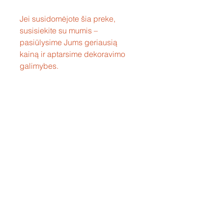
Jei susidomėjote šia preke,
susisiekite su mumis –
pasiūlysime Jums geriausią
kainą ir aptarsime dekoravimo
galimybes.
Susisiekite
Tel: +37060158838
info@loftasprint.lt
Užsisakykite naujienlaiškį ir
sužinokite naujienas pirmi!