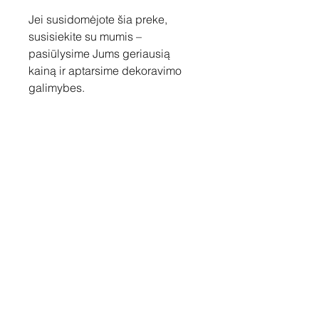
Jei susidomėjote šia preke,
susisiekite su mumis –
pasiūlysime Jums geriausią
kainą ir aptarsime dekoravimo
galimybes.
Susisiekite
Tel: +37060158838
info@loftasprint.lt
Užsisakykite naujienlaiškį ir
sužinokite naujienas pirmi!
Užsisakyti dabar