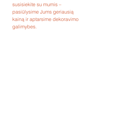
susisiekite su mumis –
pasiūlysime Jums geriausią
kainą ir aptarsime dekoravimo
galimybes.
Susisiekite
Tel: +37060158838
info@loftasprint.lt
Užsisakykite naujienlaiškį ir
sužinokite naujienas pirmi!
Užsisakyti dabar