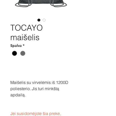
TOCAYO
maišelis
Spalva
*
Pirkti
Maišelis su virvelėmis iš 1200D
poliesterio. Jis turi minkštą
apdailą.
Jei susidomėjote šia preke,