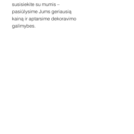
susisiekite su mumis –
pasiūlysime Jums geriausią
kainą ir aptarsime dekoravimo
galimybes.
Susisiekite
Tel: +37060158838
info@loftasprint.lt
Užsisakykite naujienlaiškį ir
sužinokite naujienas pirmi!
Užsisakyti dabar