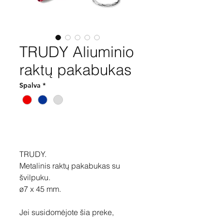
TRUDY Aliuminio
raktų pakabukas
Spalva
*
Pirkti
TRUDY.
Metalinis raktų pakabukas su
švilpuku.
ø7 x 45 mm.
Jei susidomėjote šia preke,