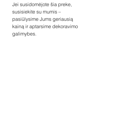
Jei susidomėjote šia preke,
susisiekite su mumis –
pasiūlysime Jums geriausią
kainą ir aptarsime dekoravimo
galimybes.
Susisiekite
Tel: +37060158838
info@loftasprint.lt
Užsisakykite naujienlaiškį ir
sužinokite naujienas pirmi!
Užsisakyti dabar