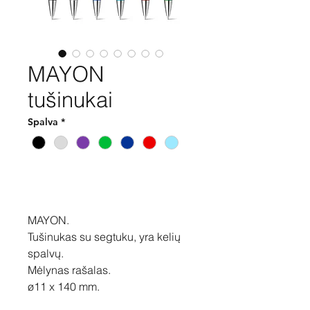
MAYON
tušinukai
Spalva
*
Pirkti
MAYON.
Tušinukas su segtuku, yra kelių
spalvų.
Mėlynas rašalas.
ø11 x 140 mm.