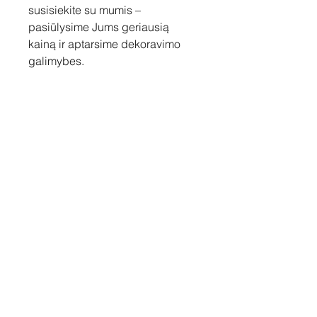
susisiekite su mumis –
pasiūlysime Jums geriausią
kainą ir aptarsime dekoravimo
galimybes.
Susisiekite
Tel: +37060158838
info@loftasprint.lt
Užsisakykite naujienlaiškį ir
sužinokite naujienas pirmi!
Užsisakyti dabar