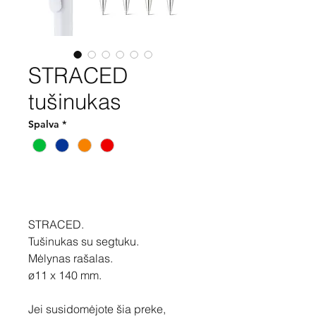
STRACED
tušinukas
Spalva
*
Pirkti
STRACED.
Tušinukas su segtuku.
Mėlynas rašalas.
ø11 x 140 mm.
Jei susidomėjote šia preke,