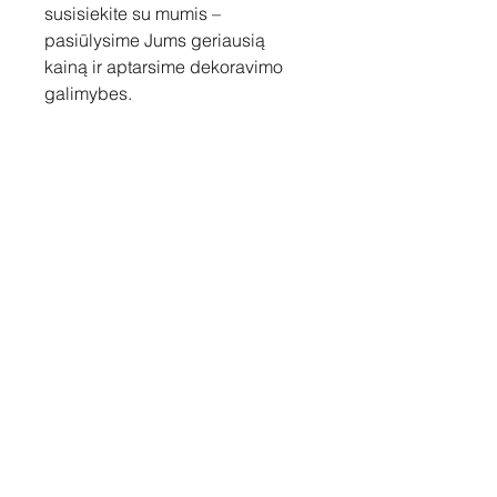
susisiekite su mumis –
pasiūlysime Jums geriausią
kainą ir aptarsime dekoravimo
galimybes.
Susisiekite
Tel: +37060158838
info@loftasprint.lt
Užsisakykite naujienlaiškį ir
sužinokite naujienas pirmi!
Užsisakyti dabar