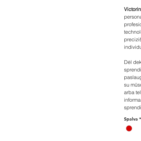
Victori
persona
profesi
technol
precizi
individ
Dėl dek
sprend
paslau
su mūs
arba te
informa
sprendi
Spalva
*