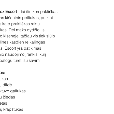
nox Escort
– tai itin kompaktiškas
as kišeninis peiliukas, puikiai
is kaip praktiškas raktų
as. Dėl mažo dydžio jis
 kišenėje, tačiau vis tiek siūlo
ines kasdien reikalingas
as. Escort yra patikimas
io naudojimo įrankis, kurį
patogu turėti su savimi.
os:
iukas
 dildė
ktuvo galiukas
ų žiedas
etas
ų krapštukas