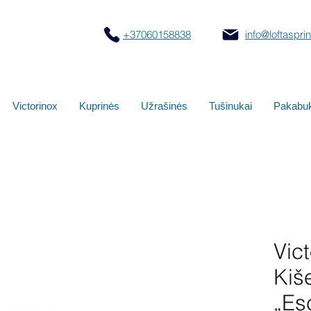
+37060158838
info@loftasprint
Victorinox
Kuprinės
Užrašinės
Tušinukai
Pakabuk
Vict
Kiš
„Es