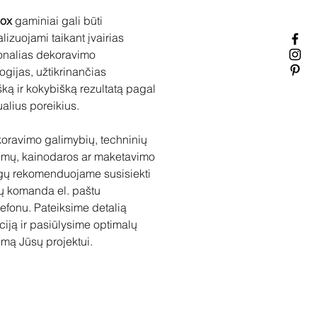
nox
gaminiai gali būti
lizuojami taikant įvairias
onalias dekoravimo
ogijas, užtikrinančias
šką ir kokybišką rezultatą pagal
ualius poreikius.
oravimo galimybių, techninių
imų, kainodaros ar maketavimo
gų rekomenduojame susisiekti
ų komanda el. paštu
lefonu. Pateiksime detalią
ciją ir pasiūlysime optimalų
mą Jūsų projektui.