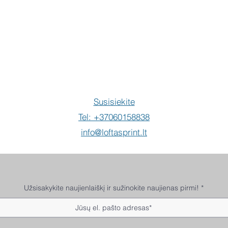
Pir
Susisiekite
Tel: +37060158838
info@loftasprint.lt
Užsisakykite naujienlaiškį ir sužinokite naujienas pirmi!