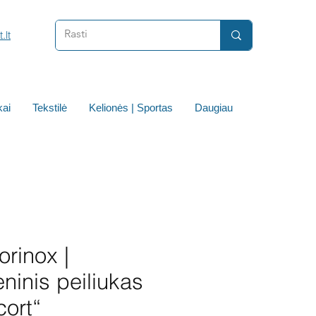
.lt
ai
Tekstilė
Kelionės | Sportas
Daugiau
orinox |
eninis peiliukas
cort“