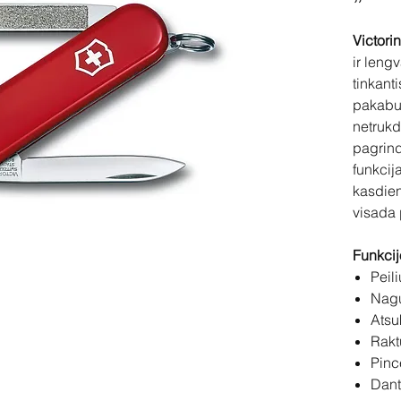
Victori
ir lengv
tinkant
pakabuk
netrukdo
pagrind
funkcij
kasdien
visada 
Funkcij
Peil
Nagų
Atsu
Rakt
Pinc
Dant