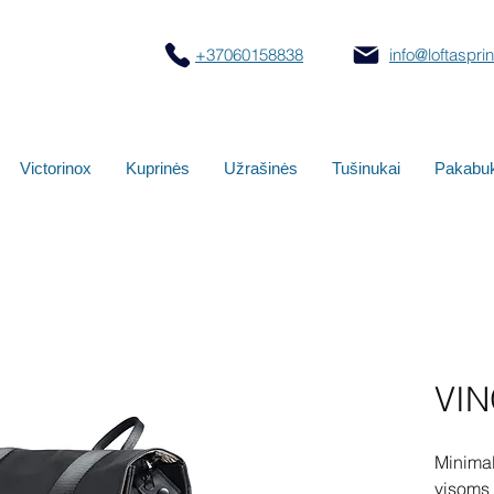
+37060158838
info@loftasprint
Victorinox
Kuprinės
Užrašinės
Tušinukai
Pakabuk
VIN
Minimali
visoms