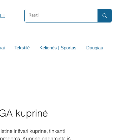
.lt
ai
Tekstilė
Kelionės | Sportas
Daugiau
GA kuprinė
stinė ir švari kuprinė, tinkanti
 progoms. Kuprinė pagaminta iš