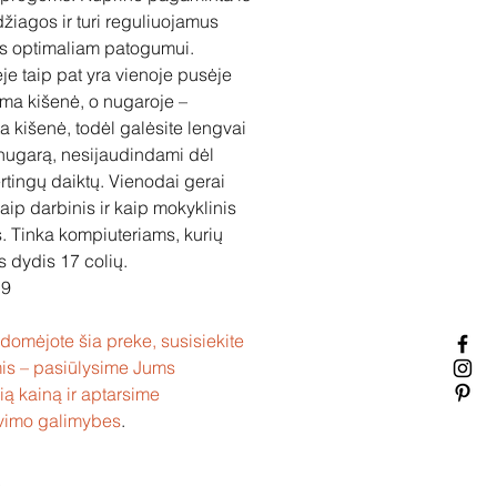
iagos ir turi reguliuojamus
us optimaliam patogumui.
je taip pat yra vienoje pusėje
a kišenė, o nugaroje –
a kišenė, todėl galėsite lengvai
 nugarą, nesijaudindami dėl
rtingų daiktų. Vienodai gerai
kaip darbinis ir kaip mokyklinis
. Tinka kompiuteriams, kurių
 dydis 17 colių.
19
idomėjote šia preke, susisiekite
is – pasiūlysime Jums
ią kainą ir aptarsime
vimo galimybes
.