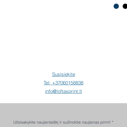
Pir
Susisiekite
Tel: +37060158838
info@loftasprint.lt
Užsisakykite naujienlaiškį ir sužinokite naujienas pirmi!