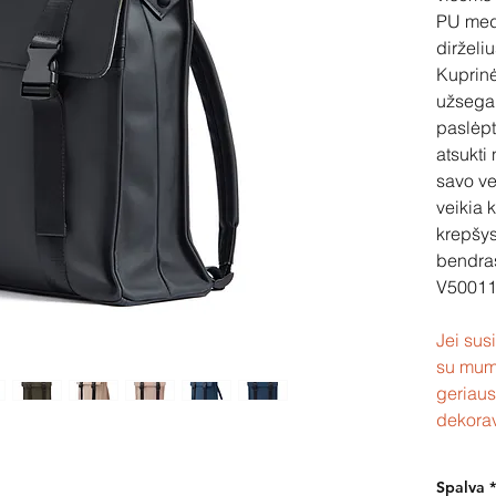
PU medž
dirželi
Kuprinė
užsegam
paslėpt
atsukti
savo ve
veikia 
krepšys
bendras
V5001
Jei sus
su mum
geriaus
dekora
Spalva
*