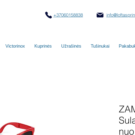
+37060158838
info@loftasprint
Victorinox
Kuprinės
Užrašinės
Tušinukai
Pakabuk
ZA
Sul
nuo