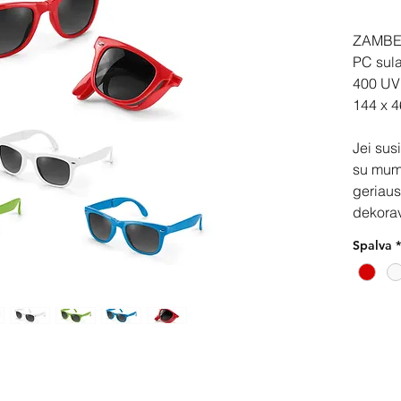
ZAMBE
PC sula
400 UV
144 x 4
Jei sus
su mum
geriaus
dekora
Spalva
*
Pir