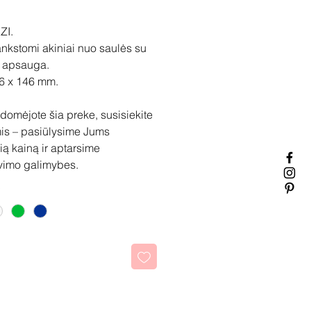
ZI.
nkstomi akiniai nuo saulės su
 apsauga.
6 x 146 mm.
idomėjote šia preke, susisiekite
is – pasiūlysime Jums
ią kainą ir aptarsime
vimo galimybes.
kti