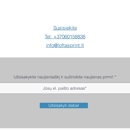
Susisiekite
Tel: +37060158838
info@loftasprint.lt
Užsisakykite naujienlaiškį ir sužinokite naujienas pirmi!
Užsisakyti dabar