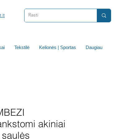
.lt
ai
Tekstilė
Kelionės | Sportas
Daugiau
MBEZI
ankstomi akiniai
 saulės