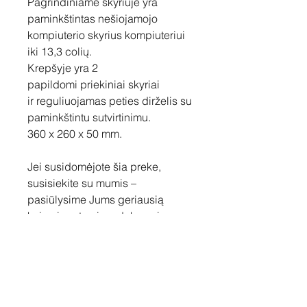
Pagrindiniame skyriuje yra
paminkštintas nešiojamojo
kompiuterio skyrius kompiuteriui
iki 13,3 colių.
Krepšyje yra 2
papildomi priekiniai skyriai
ir reguliuojamas peties dirželis su
paminkštintu sutvirtinimu.
360 x 260 x 50 mm.
Jei susidomėjote šia preke,
susisiekite su mumis –
pasiūlysime Jums geriausią
kainą ir aptarsime dekoravimo
galimybes.
Susisiekite