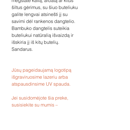
mėgstate kavą, arbatą ar kitus
šiltus gėrimus, su šiuo buteliuku
galite lengvai atsinešti jį su
savimi dėl rankenos dangtelio.
Bambuko dangtelis suteikia
buteliukui natūralią išvaizdą ir
išskiria jį iš kitų butelių.
Sandarus.
Jūsų pageidaujamą logotipą
išgraviruosime lazeriu arba
atspausdinsime UV spauda.
Jei susidomėjote šia preke,
susisiekite su mumis –
pasiūlysime Jums geriausią
kainą ir aptarsime dekoravimo
galimybes.