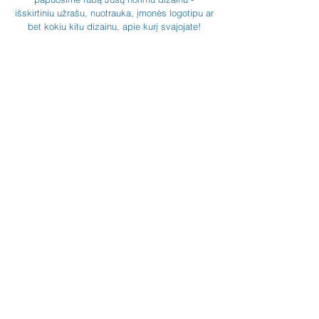
išskirtiniu užrašu, nuotrauka, įmonės logotipu ar
bet kokiu kitu dizainu, apie kurį svajojate!
Susisiekite
Tel: +37060158838
info@loftasprint.lt
Užsisakykite naujienlaiškį ir
sužinokite naujienas pirmi!
Užsisakyti dabar
© 2026 Loftas print