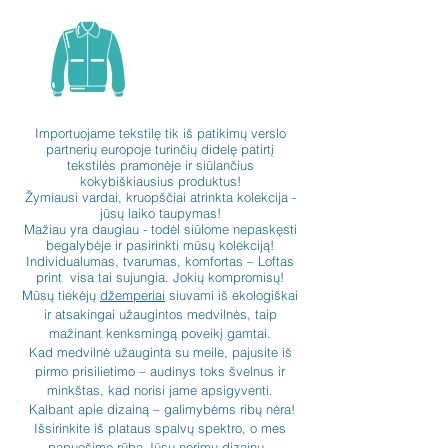
Importuojame tekstilę tik iš patikimų verslo
partnerių europoje turinčių didelę patirtį
tekstilės pramonėje ir siūlančius
kokybiškiausius produktus!
Žymiausi vardai, kruopščiai atrinkta kolekcija -
jūsų laiko taupymas!
Mažiau yra daugiau - todėl siūlome nepaskęsti
begalybėje ir pasirinkti mūsų kolekciją!
Individualumas, tvarumas, komfortas – Loftas
print visa tai sujungia. Jokių kompromisų!
Mūsų tiekėjų
džemperiai
siuvami iš ekologiškai
ir atsakingai užaugintos medvilnės, taip
mažinant kenksmingą poveikį gamtai.
Kad medvilnė užauginta su meile, pajusite iš
pirmo prisilietimo – audinys toks švelnus ir
minkštas, kad norisi jame apsigyventi.
Kalbant apie dizainą – galimybėms ribų nėra!
Išsirinkite iš plataus spalvų spektro, o mes
papuošime rūbą Jūsų norimu dizainu -