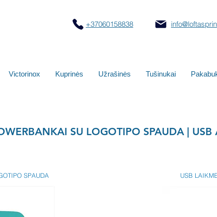
+37060158838
info@loftasprint
Victorinox
Kuprinės
Užrašinės
Tušinukai
Pakabuk
POWERBANKAI SU LOGOTIPO SPAUDA | USB
GOTIPO SPAUDA
USB LAIKM