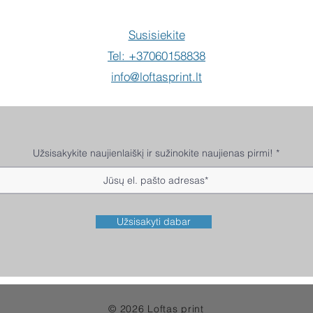
Susisiekite
Tel: +37060158838
info@loftasprint.lt
Užsisakykite naujienlaiškį ir sužinokite naujienas pirmi!
Užsisakyti dabar
© 2026 Loftas print