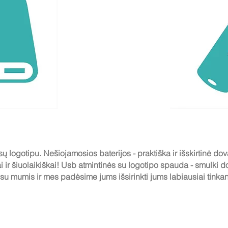
ų logotipu. Nešiojamosios baterijos - praktiška ir išskirtinė d
i ir šiuolaikiškai! Usb atmintinės su logotipo spauda - smulki d
 su mumis ir mes padėsime jums išsirinkti jums labiausiai tinkan