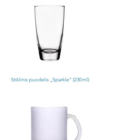
Stiklinis puodelis „Sparkle“ (230 ml)