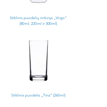
Stiklinis puodelių rinkinys „Virgo“
(80 ml, 220 ml ir 300 ml)
Stiklinis puodelis „Tina“ (260 ml)