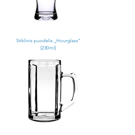
Stiklinis puodelis „Hourglass“
(230 ml)