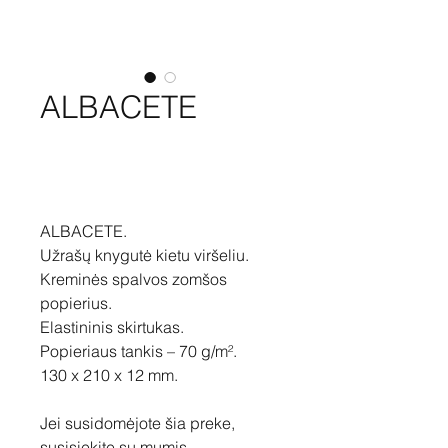
ALBACETE
Pirkti
ALBACETE.
Užrašų knygutė kietu viršeliu.
Kreminės spalvos zomšos
popierius.
Elastininis skirtukas.
Popieriaus tankis – 70 g/m².
130 x 210 x 12 mm.
Jei susidomėjote šia preke,
susisiekite su mumis –