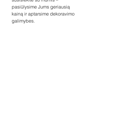
pasiūlysime Jums geriausią
kainą ir aptarsime dekoravimo
galimybes.
Susisiekite
Tel: +37060158838
info@loftasprint.lt
Užsisakykite naujienlaiškį ir
sužinokite naujienas pirmi!
Užsisakyti dabar