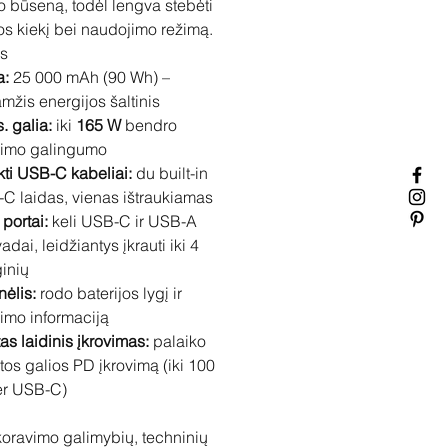
o būseną, todėl lengva stebėti
os kiekį bei naudojimo režimą.
s
a:
25 000 mAh (90 Wh) –
amžis energijos šaltinis
. galia:
iki
165 W
bendro
vimo galingumo
ukti USB-C kabeliai:
du built-in
C laidas, vienas ištraukiamas
portai:
keli USB-C ir USB-A
adai, leidžiantys įkrauti iki 4
ginių
nėlis:
rodo baterijos lygį ir
vimo informaciją
as laidinis įkrovimas:
palaiko
tos galios PD įkrovimą (iki 100
r USB-C)
oravimo galimybių, techninių