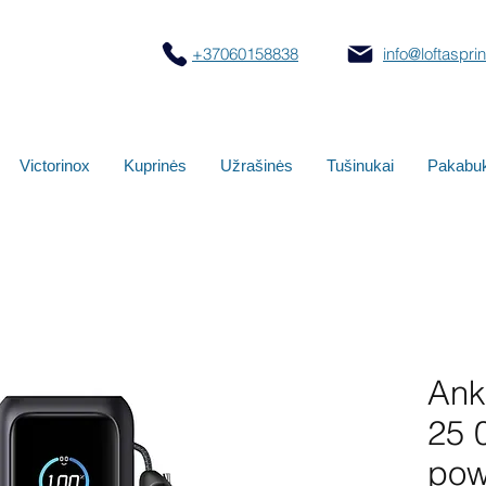
+37060158838
info@loftasprint
Victorinox
Kuprinės
Užrašinės
Tušinukai
Pakabuk
Ank
25 
pow