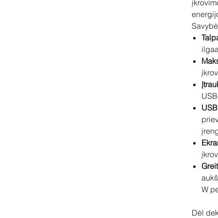
įkrovim
energij
Savybė
Talp
ilga
Maks
įkro
Įtra
USB-
USB 
priev
įren
Ekra
įkro
Greit
aukš
W pe
Dėl dek