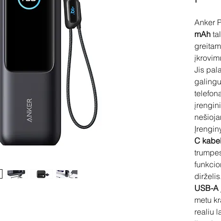
Anker 
mAh
ta
greitam
įkrovim
Jis pal
galingu
telefon
įrengin
nešioja
Įrengin
C kabel
trumpes
funkcio
dirželis
USB-A 
metu kr
realiu l