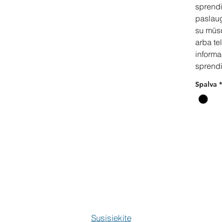
sprend
paslau
su mūs
arba te
informa
sprendi
Spalva
*
Pir
Susisiekite