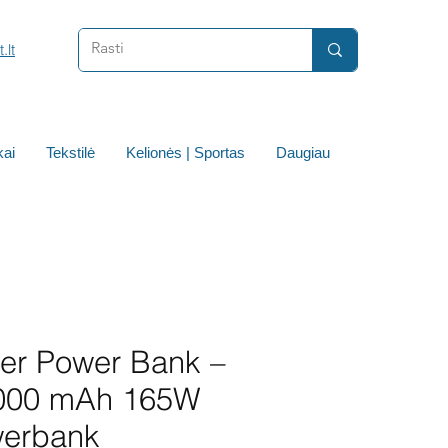
.lt
ai
Tekstilė
Kelionės | Sportas
Daugiau
er Power Bank –
000 mAh 165W
erbank