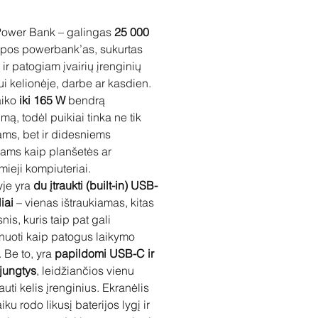
Power Bank – galingas
25 000
lpos powerbank’as, sukurtas
 ir patogiam įvairių įrenginių
ui kelionėje, darbe ar kasdien.
aiko
iki 165 W
bendrą
mą, todėl puikiai tinka ne tik
ams, bet ir didesniems
iams kaip planšetės ar
mieji kompiuteriai.
yje yra
du įtraukti (built-in) USB-
iai
– vienas ištraukiamas, kitas
nis, kuris taip pat gali
nuoti kaip patogus laikymo
. Be to, yra
papildomi USB-C ir
jungtys
, leidžiančios vienu
auti kelis įrenginius. Ekranėlis
aiku rodo likusį baterijos lygį ir