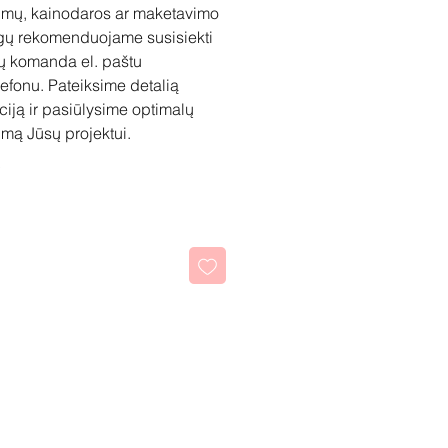
imų, kainodaros ar maketavimo
gų rekomenduojame susisiekti
ų komanda el. paštu
lefonu. Pateiksime detalią
ciją ir pasiūlysime optimalų
mą Jūsų projektui.
kti