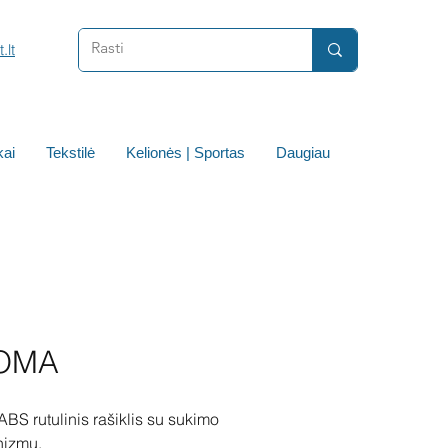
.lt
ai
Tekstilė
Kelionės | Sportas
Daugiau
OMA
BS rutulinis rašiklis su sukimo
izmu.