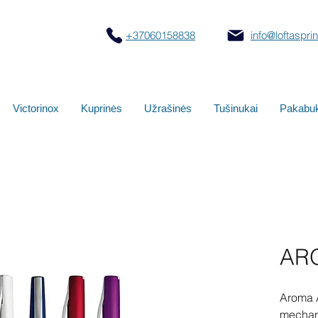
+37060158838
info@loftasprint
Victorinox
Kuprinės
Užrašinės
Tušinukai
Pakabuk
AR
Aroma A
mechan