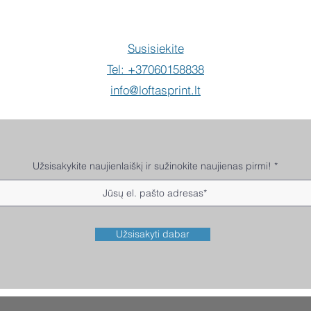
Susisiekite
Tel: +37060158838
info@loftasprint.lt
Užsisakykite naujienlaiškį ir sužinokite naujienas pirmi!
Užsisakyti dabar