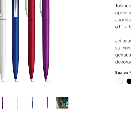
Tušinuk
apdaila
Juodas 
ø11 x 
Jei sus
su mum
geriaus
dekora
Spalva
*
Pir