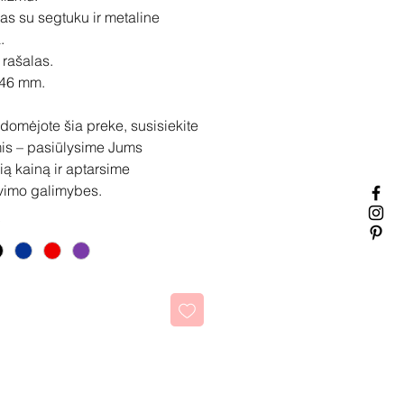
as su segtuku ir metaline
.
rašalas.
146 mm.
idomėjote šia preke, susisiekite
is – pasiūlysime Jums
ią kainą ir aptarsime
vimo galimybes.
kti