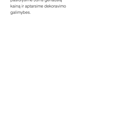
kainą ir aptarsime dekoravimo
galimybes.
Susisiekite
Tel: +37060158838
info@loftasprint.lt
Užsisakykite naujienlaiškį ir
sužinokite naujienas pirmi!
Užsisakyti dabar
© 2026 Loftas print