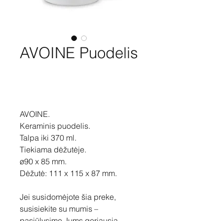
AVOINE Puodelis
Pirkti
AVOINE.
Keraminis puodelis.
Talpa iki 370 ml.
Tiekiama dėžutėje.
ø90 x 85 mm.
Dėžutė: 111 x 115 x 87 mm.
Jei susidomėjote šia preke,
susisiekite su mumis –
pasiūlysime Jums geriausią