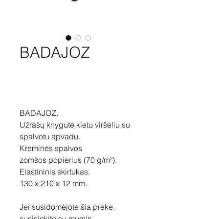
BADAJOZ
Pirkti
BADAJOZ.
Užrašų knygutė kietu viršeliu su
spalvotu apvadu.
Kreminės spalvos
zomšos popierius (70 g/m²).
Elastininis skirtukas.
130 x 210 x 12 mm.
Jei susidomėjote šia preke,
susisiekite su mumis –