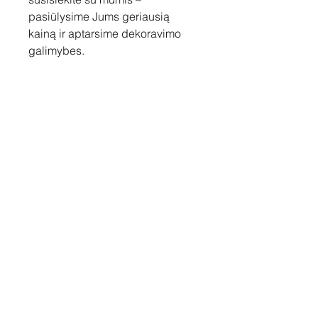
pasiūlysime Jums geriausią
kainą ir aptarsime dekoravimo
galimybes.
Susisiekite
Tel: +37060158838
info@loftasprint.lt
Užsisakykite naujienlaiškį ir
sužinokite naujienas pirmi!
Užsisakyti dabar