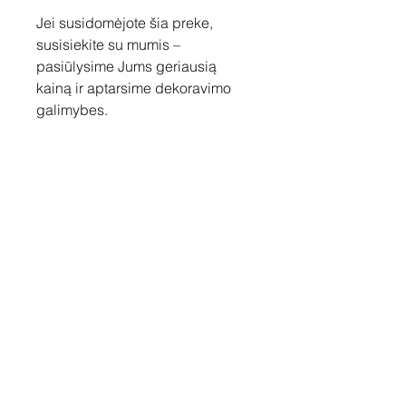
Jei susidomėjote šia preke,
susisiekite su mumis –
pasiūlysime Jums geriausią
kainą ir aptarsime dekoravimo
galimybes.
Susisiekite
Tel: +37060158838
info@loftasprint.lt
Užsisakykite naujienlaiškį ir
sužinokite naujienas pirmi!
Užsisakyti dabar