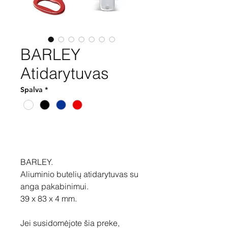
BARLEY
Atidarytuvas
Spalva
*
Pirkti
BARLEY.
Aliuminio butelių atidarytuvas su
anga pakabinimui.
39 x 83 x 4 mm.
Jei susidomėjote šia preke,