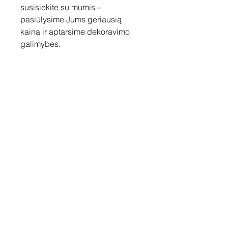
susisiekite su mumis –
pasiūlysime Jums geriausią
kainą ir aptarsime dekoravimo
galimybes.
Susisiekite
Tel: +37060158838
info@loftasprint.lt
Užsisakykite naujienlaiškį ir
sužinokite naujienas pirmi!
Užsisakyti dabar