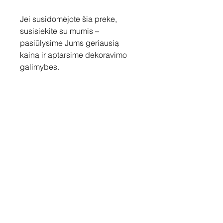
Jei susidomėjote šia preke,
susisiekite su mumis –
pasiūlysime Jums geriausią
kainą ir aptarsime dekoravimo
galimybes.
Susisiekite
Tel: +37060158838
info@loftasprint.lt
Užsisakykite naujienlaiškį ir
sužinokite naujienas pirmi!