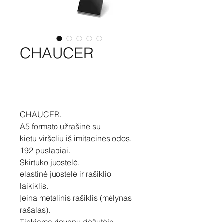
CHAUCER
Pirkti
CHAUCER.
A5 formato užrašinė su
kietu viršeliu iš imitacinės odos.
192 puslapiai.
Skirtuko juostelė,
elastinė juostelė ir rašiklio
laikiklis.
Įeina metalinis rašiklis (mėlynas
rašalas).
Tiekiama dovanų dėžutėje.