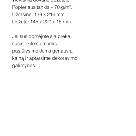
Popieriaus tankis – 70 g/m².
Užrašinė: 139 x 216 mm.
Dėžutė: 145 x 220 x 15 mm.
Jei susidomėjote šia preke,
susisiekite su mumis –
pasiūlysime Jums geriausią
kainą ir aptarsime dekoravimo
galimybes.
Susisiekite
Tel: +37060158838
info@loftasprint.lt