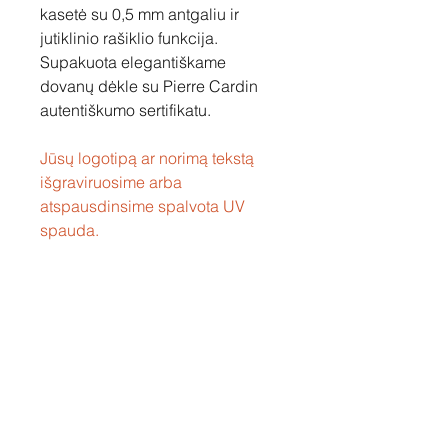
kasetė su 0,5 mm antgaliu ir
jutiklinio rašiklio funkcija.
Supakuota elegantiškame
dovanų dėkle su Pierre Cardin
autentiškumo sertifikatu.
Jūsų logotipą ar norimą tekstą
išgraviruosime arba
atspausdinsime spalvota UV
spauda.
Susisiekite
Tel: +37060158838
info@loftasprint.lt