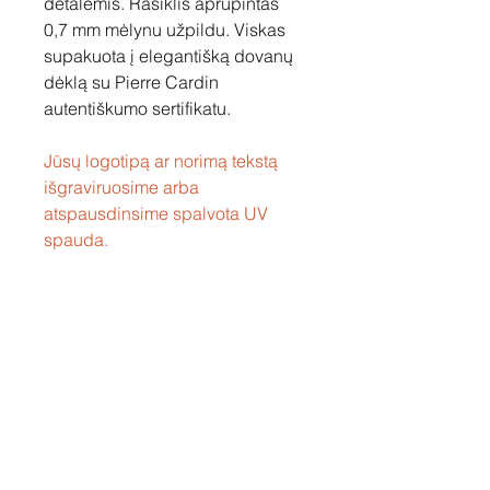
detalėmis. Rašiklis aprūpintas
0,7 mm mėlynu užpildu. Viskas
supakuota į elegantišką dovanų
dėklą su Pierre Cardin
autentiškumo sertifikatu.
Jūsų logotipą ar norimą tekstą
išgraviruosime arba
atspausdinsime spalvota UV
spauda.
Susisiekite
Tel: +37060158838
info@loftasprint.lt