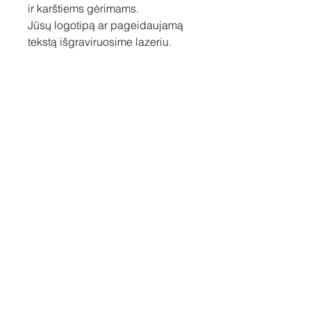
ir karštiems gėrimams.
Jūsų logotipą ar pageidaujamą
tekstą išgraviruosime lazeriu.
Susisiekite
Tel: +37060158838
info@loftasprint.lt
Užsisakykite naujienlaiškį ir
sužinokite naujienas pirmi!
Užsisakyti dabar